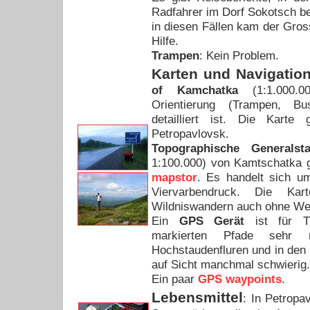
Radfahrer im Dorf Sokotsch ber
in diesen Fällen kam der Gros
Hilfe.
Trampen
: Kein Problem.
Karten und Navigatio
of Kamchatka
(1:1.000.0
Orientierung (Trampen, Bu
detailliert ist. Die Karte
Petropavlovsk.
Topographische Generalsta
1:100.000) von Kamtschatka g
mapstor
. Es handelt sich u
Viervarbendruck. Die Ka
Wildniswandern auch ohne We
Ein
GPS Gerät
ist für Tr
markierten Pfade sehr 
Hochstaudenfluren und in den 
auf Sicht manchmal schwierig.
Ein paar
GPS waypoints
.
Lebensmittel
: In Petropa