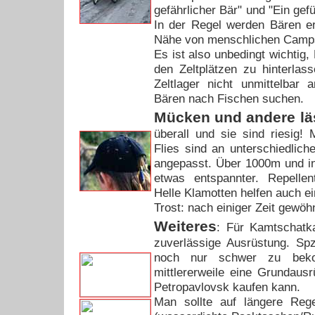
gefährlicher Bär" und "Ein gefüt
In der Regel werden Bären er
Nähe von menschlichen Camps
Es ist also unbedingt wichtig
den Zeltplätzen zu hinterlas
Zeltlager nicht unmittelbar
Bären nach Fischen suchen.
Mücken und andere läs
überall und sie sind riesig!
Flies sind an unterschiedlic
angepasst. Über 1000m und in
etwas entspannter. Repellen
Helle Klamotten helfen auch ei
Trost: nach einiger Zeit gewöh
Weiteres
: Für Kamtschatk
zuverlässige Ausrüstung. Spz
noch nur schwer zu be
mittlererweile eine Grundaus
Petropavlovsk kaufen kann.
Man sollte auf längere Rege