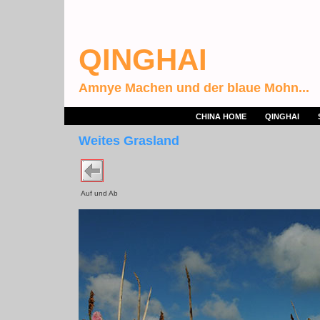
QINGHAI
Amnye Machen und der blaue Mohn...
CHINA HOME
QINGHAI
Weites Grasland
Auf und Ab